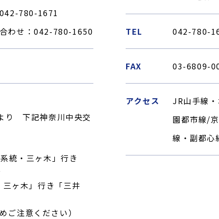
042-780-1671
合わせ：
042-780-1650
TEL
042-780
FAX
03-6809-0
アクセス
JR山手線
駅より 下記神奈川中央交
園都市線/
線・副都心線
1系統・三ヶ木」行き
分
統・三ヶ木」行き「三井
めご注意ください）