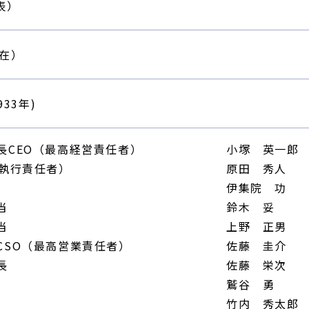
代表）
現在）
933年)
長CEO（最高経営責任者）
小塚 英一郎
高執行責任者）
原田 秀人
伊集院 功
当
鈴木 妥
当
上野 正男
CSO（最高営業責任者）
佐藤 圭介
長
佐藤 栄次
鷲谷 勇
竹内 秀太郎