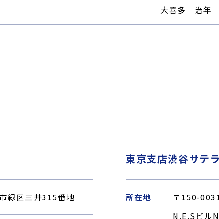
大喜多 治年
東京支店渋谷サテ
原市緑区三井315番地
所在地
〒150-0
N.E.Sビル